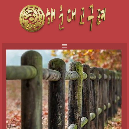
콘
텐
츠
로
건
너
뛰
기