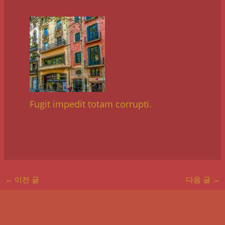
Fugit impedit totam corrupti.
←
이전 글
다음 글
→