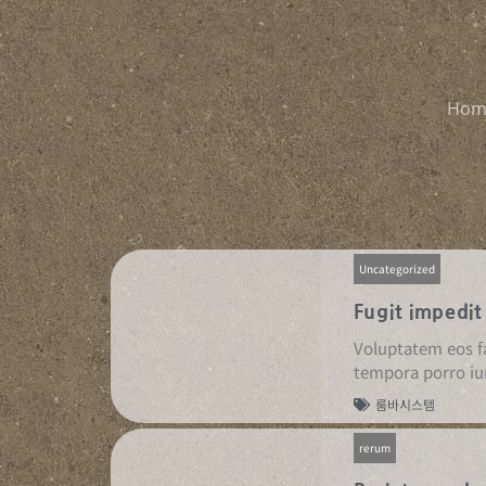
콘
텐
츠
로
Hom
건
너
뛰
기
Uncategorized
Fugit impedit
Voluptatem eos f
tempora porro iu
룸바시스템
rerum