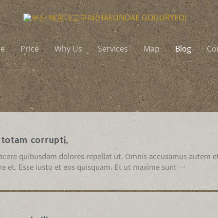
e
Price
Why Us
Services
Map
Blog
Co
 totam corrupti.
acere quibusdam dolores repellat ut. Omnis accusamus autem et 
re et. Esse iusto et eos quisquam. Et ut maxime sunt …