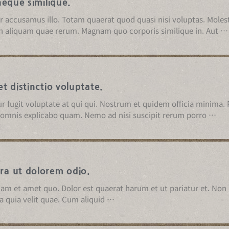
neque similique.
 accusamus illo. Totam quaerat quod quasi nisi voluptas. Moles
 aliquam quae rerum. Magnam quo corporis similique in. Aut …
t distinctio voluptate.
r fugit voluptate at qui qui. Nostrum et quidem officia minima
r omnis explicabo quam. Nemo ad nisi suscipit rerum porro …
a ut dolorem odio.
 et amet quo. Dolor est quaerat harum et ut pariatur et. Non b
a quia velit quae. Cum aliquid …