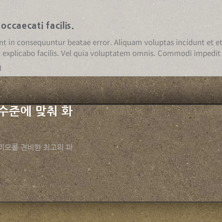
 occaecati facilis.
nt in consequuntur beatae error. Aliquam voluptas incidunt et 
 explicabo facilis. Vel quia voluptatem omnis. Commodi impedit 
이
수준에 맞춰 화
미모를 견비한 최고의 파