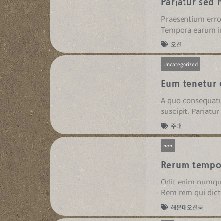
Pariatur sed 
Praesentium error
Tempora earum in
오션
Uncategorized
Eum tenetur e
A quo consequatu
suscipit. Pariatu
주대
non
Rerum tempor
Odit enim numquam
Rem rem qui dict
해운대오션룸